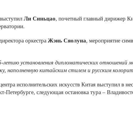
 выступил
Ли Синьцао
, почетный главный дирижер К
ерватории.
 директора оркестра
Жэнь Сяолуна
, мероприятие сим
75-летию установления дипломатических отношений 
ыку, наполненную китайским стилем и русским колори
ентра исполнительских искусств Китая выступил в нес
кт-Петербурге, следующая остановка тура – Владивост