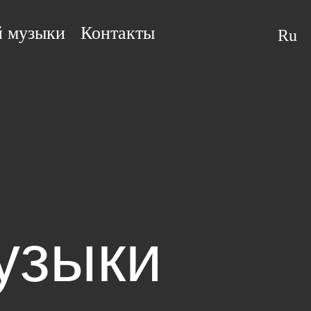
й музыки
Контакты
Ru
узыки