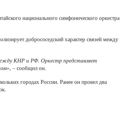
итайского национального симфонического оркестра
волизирует добрососедский характер связей между
между КНР и РФ. Оркестр представляет
том»,
– сообщил он.
кольких городах России. Ранее он провел два
ок.