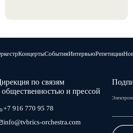
ркестр
Концерты
События
Интервью
Репетиции
Нов
ирекция по связям
Подпи
с общественностью и прессой
Электрон
+7 916 770 95 78
info@tvbrics-orchestra.com