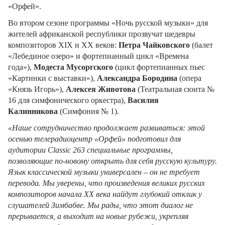
«Орфей».
Во втором сезоне программы «Ночь русской музыки» для
жителей африканской республики прозвучат шедевры
композиторов XIX и XX веков:
Петра Чайковского
(балет
«Лебединое озеро» и фортепианный цикл «Времена
года»),
Модеста Мусоргского
(цикл фортепианных пьес
«Картинки с выставки»),
Александра Бородина
(опера
«Князь Игорь»),
Алексея Животова
(Театральная сюита №
16 для симфонического оркестра),
Василия
Калинникова
(Симфония № 1).
«Наше сотрудничество продолжает развиваться: этой
осенью телерадиоцентр «Орфей» подготовил для
аудитории Classic 263 специальные программы,
позволяющие по-новому открыть для себя русскую культуру.
Язык классической музыки универсален – он не требует
перевода. Мы уверены, что произведения великих русских
композиторов начала XX века найдут глубокий отклик у
слушателей Зимбабве. Мы рады, что этот диалог не
прерывается, а выходит на новые рубежи, укрепляя