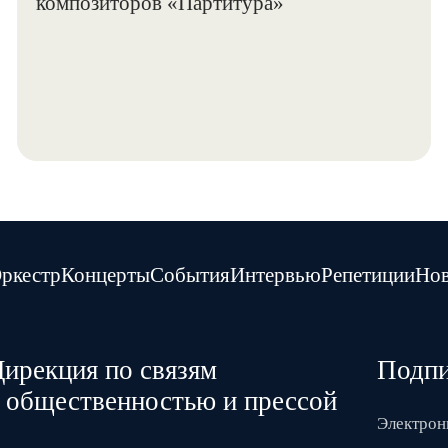
ркестр
Концерты
События
Интервью
Репетиции
Нов
ирекция по связям
Подпи
с общественностью и прессой
Электрон