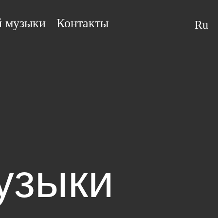
й музыки
Контакты
Ru
узыки