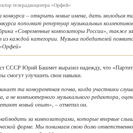
ектор телерадиоцентра «Орфей»
ча конкурса – открыть новые имена, дать молодым т
нкурса пополнит репертуар музыкальных коллективов
брика «Современные композиторы России», также зап
в из каждой категории. Музыка победителей появится
 «Орфей»
ст СССР Юрий Башмет выразил надежду, что «Партитур
ры смогут улучшить свои навыки.
никает та конкурентная почва, когда участники слуш
а, а не компьютерного музыкального редактора, оцен
ретают новый опыт»,
– отметил он.
аблюдать за композиторами, которые впервые слышат
ческой форме. Мы понимаем свою долю ответственнос