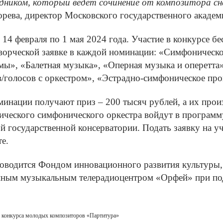
дником, который ведёт сочинение от композитора сн
рева, директор Московского государственного академ
 14 февраля по 1 мая 2024 года. Участие в конкурсе б
творческой заявке в каждой номинации: «Симфоничес
мы», «Балетная музыка», «Оперная музыка и оперетта
в/голосов с оркестром», «Эстрадно-симфоническое про
инации получают приз – 200 тысяч рублей, а их прои
ического симфонического оркестра войдут в программу
 государственной консерватории. Подать заявку на у
те
.
оводится Фондом инновационного развития культуры,
нным музыкальным телерадиоцентром «Орфей» при по
о конкурса молодых композиторов «Партитура»