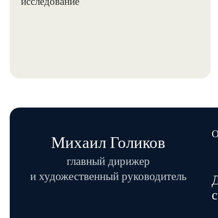
О
Михаил Голиков
главный дирижер
и художественный руководитель
Д