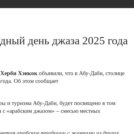
дный день джаза 2025 года
О
Херби Хэнкок
объявили, что в Абу-Даби, столице
года. Об этом сообщает
ры и туризма Абу-Даби, будет посвящено в том
я с «арабским джазом» – смесью местных
четая арабские традиции с жанрами из других