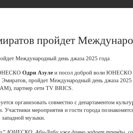
миратов пройдет Междунаро
р ЮНЕСКО
Одри Азуле
и посол доброй воли ЮНЕСК
Эмиратов, пройдет Международный день джаза 2025 
WAM)
, партнер сети TV BRICS.
уется организовать совместно с департаментом культу
. Участники мероприятия и гости города познакомятс
 западной музыки.
ки” ЮНЕСКО, Абу-Даби уже давно задает тренды, со