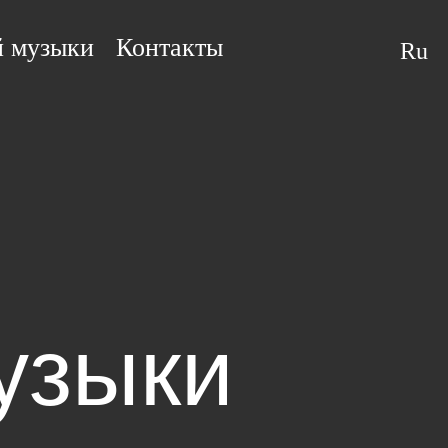
й музыки
Контакты
Ru
узыки