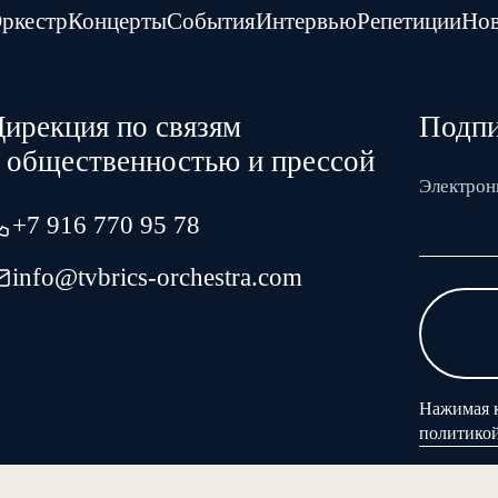
ркестр
Концерты
События
Интервью
Репетиции
Нов
ирекция по связям
Подпи
с общественностью и прессой
Электрон
+7 916 770 95 78
info@tvbrics-orchestra.com
Нажимая к
политико